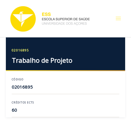
Skip
Main
to
content
Men
02016895
Trabalho de Projeto
CÓDIGO
02016895
CRÉDITOS ECTS
60