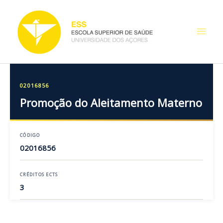
Skip
Main
to
content
Men
02016856
Promoção do Aleitamento Materno
CÓDIGO
02016856
CRÉDITOS ECTS
3