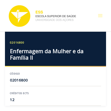
Skip
Main
to
content
Men
02016800
Enfermagem da Mulher e da
Família II
CÓDIGO
02016800
CRÉDITOS ECTS
12