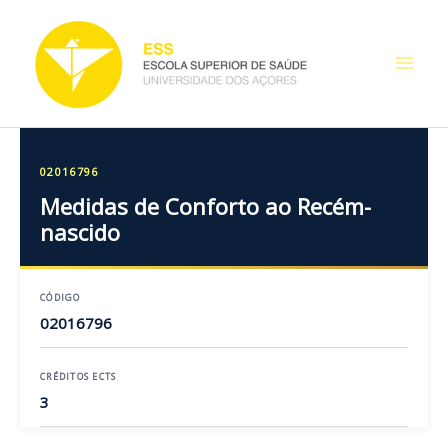
Skip
Main
to
content
Men
02016796
Medidas de Conforto ao Recém-
nascido
CÓDIGO
02016796
CRÉDITOS ECTS
3