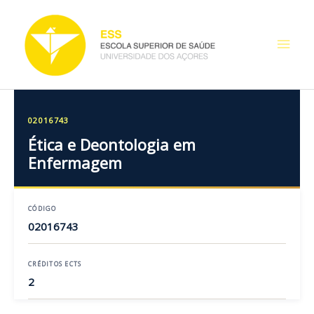
Skip
Main
to
content
Men
02016743
Ética e Deontologia em
Enfermagem
CÓDIGO
02016743
CRÉDITOS ECTS
2