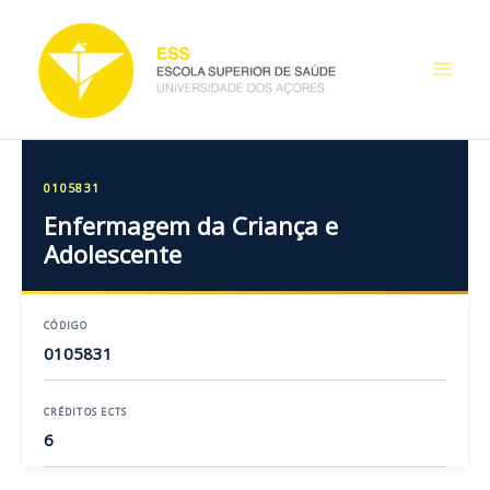
Skip
Main
to
content
Men
0105831
Enfermagem da Criança e
Adolescente
CÓDIGO
0105831
CRÉDITOS ECTS
6