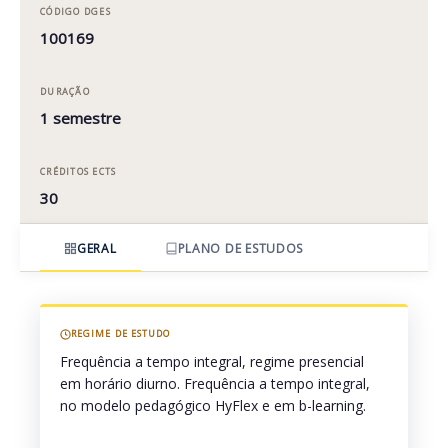
Clínica em Enfermagem
CÓDIGO DGES
100169
DURAÇÃO
1 semestre
CRÉDITOS ECTS
30
GERAL
PLANO DE ESTUDOS
REGIME DE ESTUDO
Frequência a tempo integral, regime presencial
em horário diurno. Frequência a tempo integral,
no modelo pedagógico HyFlex e em b-learning.